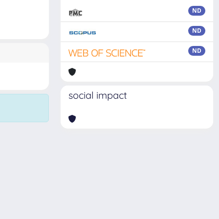
ND
ND
ND
social impact