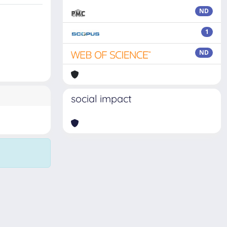
ND
1
ND
social impact