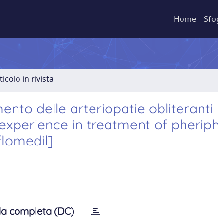
Home
Sfo
ticolo in rivista
ento delle arteriopatie obliteranti
 experience in treatment of pheriph
flomedil]
a completa (DC)