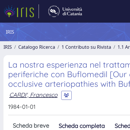
IRIS
IRIS
Catalogo Ricerca
1 Contributo su Rivista
1.1 Ar
La nostra esperienza nel trattam
periferiche con Buflomedil [Our
occlusive arteriopathies with Bu
CARDI', Francesco
1984-01-01
Scheda breve
Scheda completa
Sched