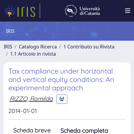
IRIS
IRIS
Catalogo Ricerca
1 Contributo su Rivista
1.1 Articolo in rivista
Tax compliance under horizontal
and vertical equity conditions: An
experimental approach
RIZZO, Romilda
2014-01-01
Scheda breve
Scheda completa