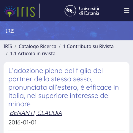
IRIS
IRIS
Catalogo Ricerca
1 Contributo su Rivista
1.1 Articolo in rivista
L’adozione piena del figlio del
partner dello stesso sesso,
pronunciata all’estero, è efficace in
Italia, nel superiore interesse del
minore
BENANTI, CLAUDIA
2016-01-01