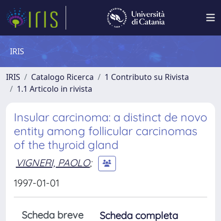
IRIS
IRIS
Catalogo Ricerca
1 Contributo su Rivista
1.1 Articolo in rivista
Insular carcinoma: a distinct de novo
entity among follicular carcinomas
of the thyroid gland
VIGNERI, PAOLO
;
1997-01-01
Scheda breve
Scheda completa