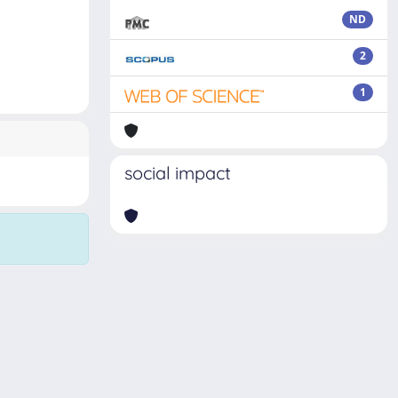
ND
2
1
social impact