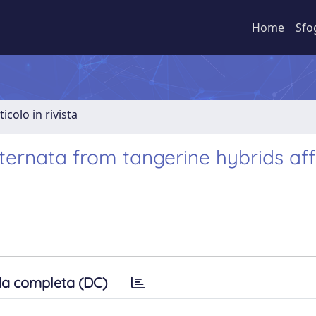
Home
Sfo
ticolo in rivista
lternata from tangerine hybrids af
a completa (DC)