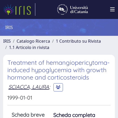
IRIS
IRIS
Catalogo Ricerca
1 Contributo su Rivista
1.1 Articolo in rivista
Treatment of hemangiopericytoma-
induced hypoglycemia with growth
hormone and corticosteroids
SCIACCA, LAURA
;
1999-01-01
Scheda breve
Scheda completa