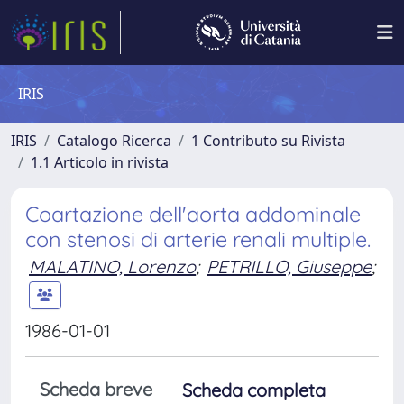
IRIS
IRIS
Catalogo Ricerca
1 Contributo su Rivista
1.1 Articolo in rivista
Coartazione dell'aorta addominale
con stenosi di arterie renali multiple.
MALATINO, Lorenzo
;
PETRILLO, Giuseppe
;
1986-01-01
Scheda breve
Scheda completa