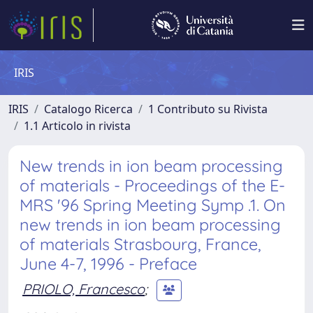
IRIS
IRIS
Catalogo Ricerca
1 Contributo su Rivista
1.1 Articolo in rivista
New trends in ion beam processing
of materials - Proceedings of the E-
MRS '96 Spring Meeting Symp .1. On
new trends in ion beam processing
of materials Strasbourg, France,
June 4-7, 1996 - Preface
PRIOLO, Francesco
;