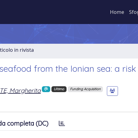
Home
Sfo
ticolo in rivista
eafood from the Ionian sea: a risk
E, Margherita
Ultimo
Funding Acquisition
da completa (DC)