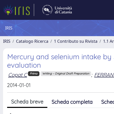
IRIS
IRIS
Catalogo Ricerca
1 Contributo su Rivista
1.1 Ar
Mercury and selenium intake by s
evaluation
Copat C
;
FERRANT
Primo
Writing – Original Draft Preparation
2014-01-01
Scheda breve
Scheda completa
Sche