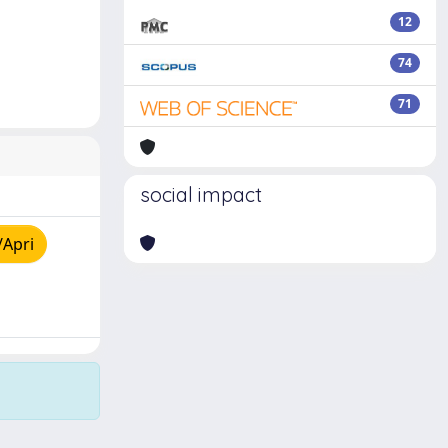
12
74
71
social impact
/Apri