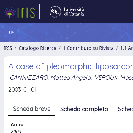
IRIS
IRIS
Catalogo Ricerca
1 Contributo su Rivista
1.1 Ar
A case of pleomorphic liposarco
CANNIZZARO, Matteo Angelo
;
VEROUX, Mass
2003-01-01
Scheda breve
Scheda completa
Sche
Anno
2003