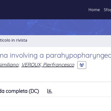
Home
Sfo
ticolo in rivista
ma involving a parahypopharyngeal
imiliano
;
VEROUX, Pierfrancesco
da completa (DC)