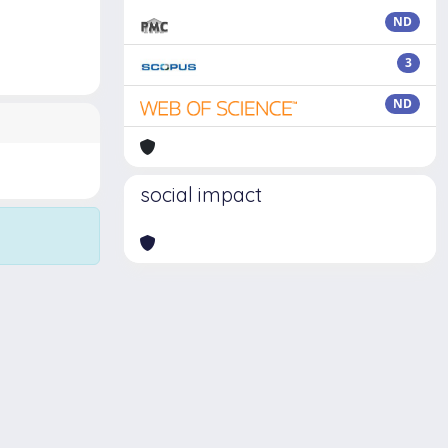
ND
3
ND
social impact