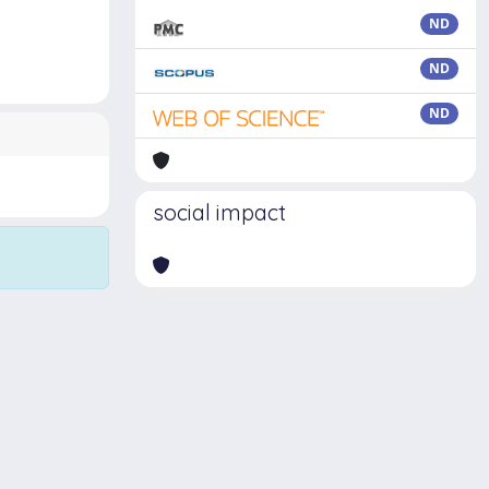
ND
ND
ND
social impact