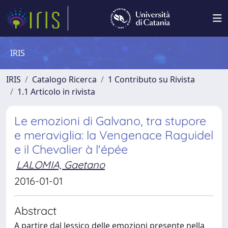
IRIS
IRIS
Catalogo Ricerca
1 Contributo su Rivista
1.1 Articolo in rivista
Le emozioni di Galvano, tra stupore
e meraviglia: la Vengenace Raguidel
e il Chevalier à l'épée
LALOMIA, Gaetano
2016-01-01
Abstract
A partire dal lessico delle emozioni presente nella