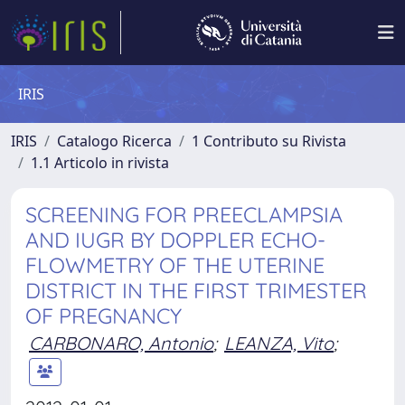
IRIS
IRIS
Catalogo Ricerca
1 Contributo su Rivista
1.1 Articolo in rivista
SCREENING FOR PREECLAMPSIA
AND IUGR BY DOPPLER ECHO-
FLOWMETRY OF THE UTERINE
DISTRICT IN THE FIRST TRIMESTER
OF PREGNANCY
CARBONARO, Antonio
;
LEANZA, Vito
;