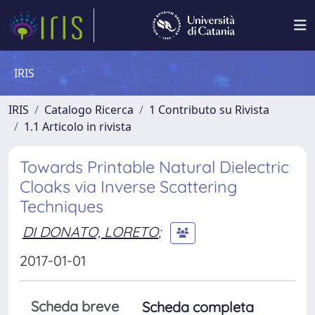
IRIS
IRIS
Catalogo Ricerca
1 Contributo su Rivista
1.1 Articolo in rivista
Towards Printable Natural Dielectric
Cloaks via Inverse Scattering
Techniques
DI DONATO, LORETO
;
2017-01-01
Scheda breve
Scheda completa