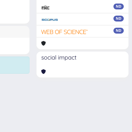
ND
ND
ND
social impact