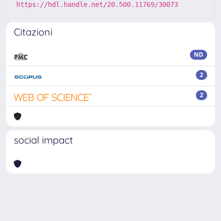
https://hdl.handle.net/20.500.11769/30073
Citazioni
ND
2
2
social impact
Powered by
IRIS
-
about IRIS
-