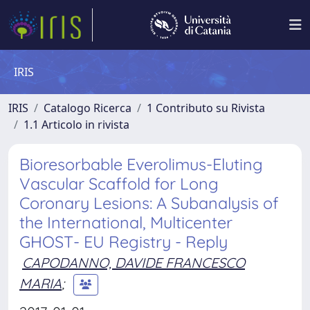
IRIS
IRIS
Catalogo Ricerca
1 Contributo su Rivista
1.1 Articolo in rivista
Bioresorbable Everolimus-Eluting
Vascular Scaffold for Long
Coronary Lesions: A Subanalysis of
the International, Multicenter
GHOST- EU Registry - Reply
CAPODANNO, DAVIDE FRANCESCO
MARIA
;