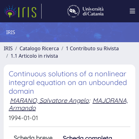
IRIS
IRIS
Catalogo Ricerca
1 Contributo su Rivista
1.1 Articolo in rivista
Continuous solutions of a nonlinear
integral equation on an unbounded
domain
MARANO, Salvatore Angelo
;
MAJORANA,
Armando
1994-01-01
Scheda breve
Scheda completa