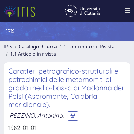
IRIS
IRIS
Catalogo Ricerca
1 Contributo su Rivista
1.1 Articolo in rivista
Caratteri petrografico-strutturali e
petrochimici delle metamorfiti di
grado medio-basso di Madonna dei
Polsi (Aspromonte, Calabria
meridionale).
PEZZINO, Antonino
;
1982-01-01