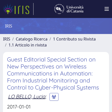
IRIS
IRIS
Catalogo Ricerca
1 Contributo su Rivista
1.1 Articolo in rivista
Guest Editorial Special Section on
New Perspectives on Wireless
Communications in Automation:
From Industrial Monitoring and
Control to Cyber-Physical Systems
LO BELLO, Lucia
;
2017-01-01