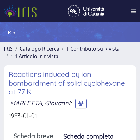
IRIS
IRIS
Catalogo Ricerca
1 Contributo su Rivista
1.1 Articolo in rivista
Reactions induced by ion
bombardment of solid cyclohexane
at 77 K
MARLETTA, Giovanni
;
1983-01-01
Scheda breve
Scheda completa