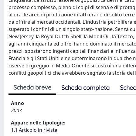
cinquanta. La strutturazione oligopolistica del mercato m
processo complesso, pieno di colpi di scena e di prota
allora: le aree di produzione infatti erano di solito te
da offrire ai mercati occidentali. L'industria petrolifer
superato i confini di un singolo stato-nazione. Senza cur
New Jersey, la Royal-Dutch-Shell, la Mobil Oil, la Texaco, 
agli anni cinquanta ed oltre, hanno dominato il mercat
prezzi, spostarono ingenti capitali finanziari e influen
Francia e gli Stati Uniti e ne determinarono in qualche 
riserve di greggio in Medio Oriente si costruì una differ
conflitti geopolitici che avrebbero segnato la storia de
Scheda breve
Scheda completa
Sched
Anno
2003
Appare nelle tipologie:
1.1 Articolo in rivista