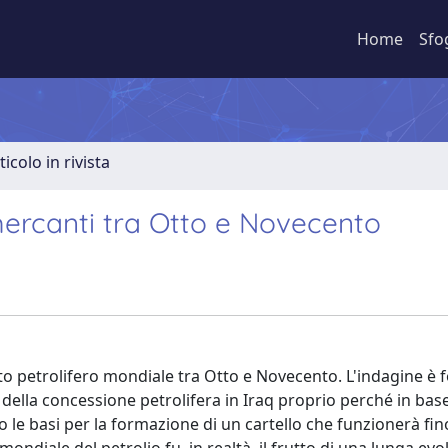
Home
Sfo
ticolo in rivista
 mercanti tra Otto e Novecento
to petrolifero mondiale tra Otto e Novecento. L'indagine è f
e della concessione petrolifera in Iraq proprio perché in bas
no le basi per la formazione di un cartello che funzionerà fin