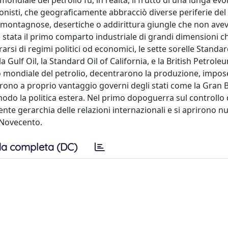
ondiale del petrolio fu, in realtà, il frutto di una lunga ev
gonisti, che geograficamente abbracciò diverse periferie de
rre montagnose, desertiche o addirittura giungle che non ave
a è stata il primo comparto industriale di grandi dimensioni c
arsi di regimi politici od economici, le sette sorelle Standar
la Gulf Oil, la Standard Oil of California, e la British Petrole
o mondiale del petrolio, decentrarono la produzione, impos
zarono a proprio vantaggio governi degli stati come la Gran 
modo la politica estera. Nel primo dopoguerra sul controllo 
ente gerarchia delle relazioni internazionali e si aprirono n
l Novecento.
a completa (DC)