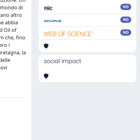
oluzione. Un
l mondo di
ND
vano altro
ND
he abbia
d Oil of
ND
um che, fino
ero i
Bretagna, la
delle
social impact
uovi