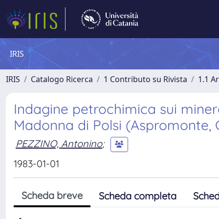
IRIS
IRIS
Catalogo Ricerca
1 Contributo su Rivista
1.1 Ar
Indagine petrochimica sui mineral
Madonna di Polsi (Aspromonte, C
PEZZINO, Antonino
;
1983-01-01
Scheda breve
Scheda completa
Sched