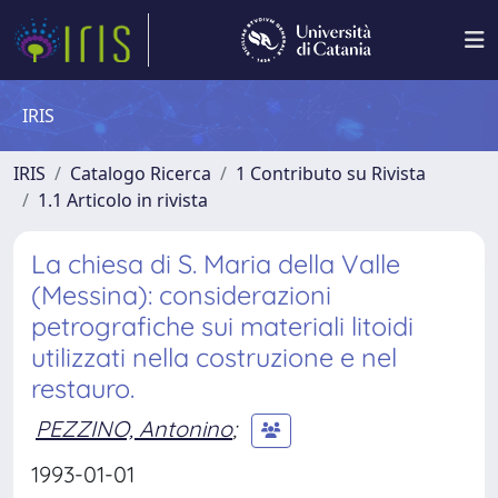
IRIS
IRIS
Catalogo Ricerca
1 Contributo su Rivista
1.1 Articolo in rivista
La chiesa di S. Maria della Valle
(Messina): considerazioni
petrografiche sui materiali litoidi
utilizzati nella costruzione e nel
restauro.
PEZZINO, Antonino
;
1993-01-01