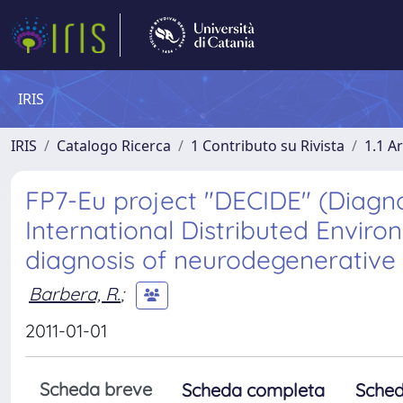
IRIS
IRIS
Catalogo Ricerca
1 Contributo su Rivista
1.1 Ar
FP7-Eu project "DECIDE" (Diagn
International Distributed Environ
diagnosis of neurodegenerative 
Barbera, R.
;
2011-01-01
Scheda breve
Scheda completa
Sched