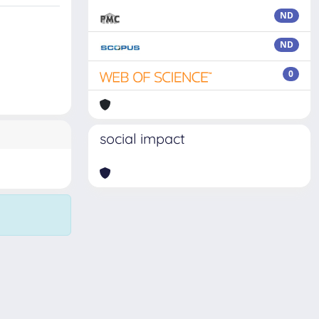
ND
ND
0
social impact