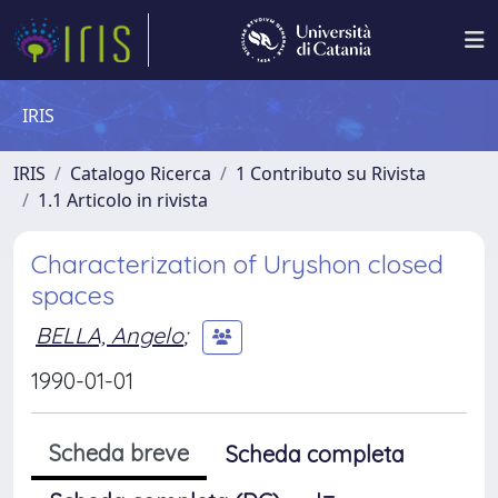
IRIS
IRIS
Catalogo Ricerca
1 Contributo su Rivista
1.1 Articolo in rivista
Characterization of Uryshon closed
spaces
BELLA, Angelo
;
1990-01-01
Scheda breve
Scheda completa