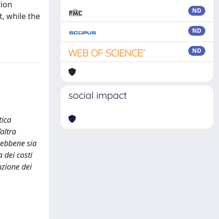
tion
ND
t, while the
ND
ND
social impact
tica
altra
sebbene sia
 dei costi
uzione dei