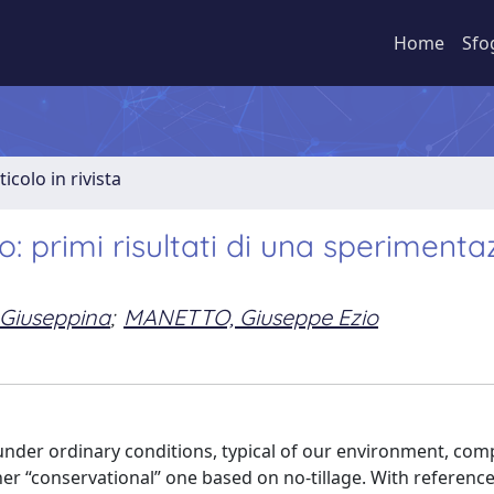
Home
Sfo
ticolo in rivista
 primi risultati di una sperimenta
 Giuseppina
;
MANETTO, Giuseppe Ezio
ng under ordinary conditions, typical of our environment, co
er “conservational” one based on no-tillage. With reference