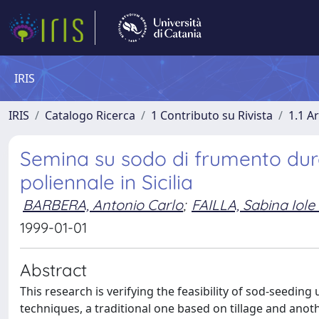
IRIS
IRIS
Catalogo Ricerca
1 Contributo su Rivista
1.1 Ar
Semina su sodo di frumento duro:
poliennale in Sicilia
BARBERA, Antonio Carlo
;
FAILLA, Sabina Iole
1999-01-01
Abstract
This research is verifying the feasibility of sod-seedi
techniques, a traditional one based on tillage and anoth