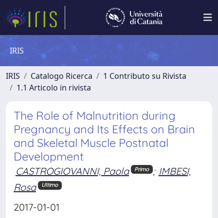
IRIS
IRIS
Catalogo Ricerca
1 Contributo su Rivista
1.1 Articolo in rivista
The Role of Malnutrition during
Pregnancy and Its Effects on Brain
and Skeletal Muscle Postnatal
Development
CASTROGIOVANNI, Paola
;
IMBESI,
Primo
Rosa
Ultimo
2017-01-01