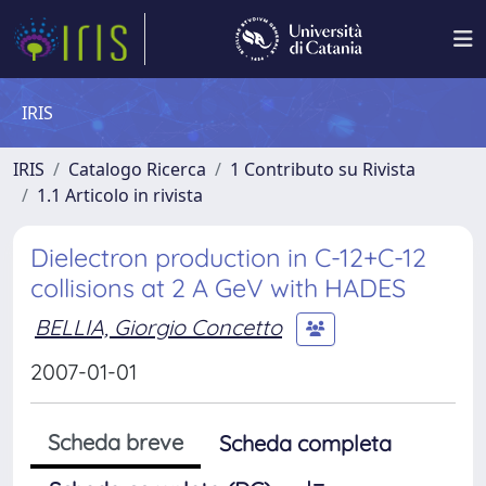
IRIS
IRIS
Catalogo Ricerca
1 Contributo su Rivista
1.1 Articolo in rivista
Dielectron production in C-12+C-12
collisions at 2 A GeV with HADES
BELLIA, Giorgio Concetto
2007-01-01
Scheda breve
Scheda completa