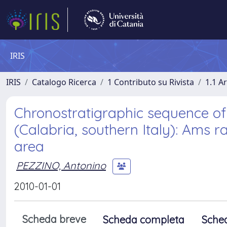
IRIS
IRIS
Catalogo Ricerca
1 Contributo su Rivista
1.1 Ar
Chronostratigraphic sequence of
(Calabria, southern Italy): Ams
area
PEZZINO, Antonino
2010-01-01
Scheda breve
Scheda completa
Sche