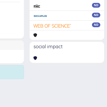
ND
ND
ND
social impact