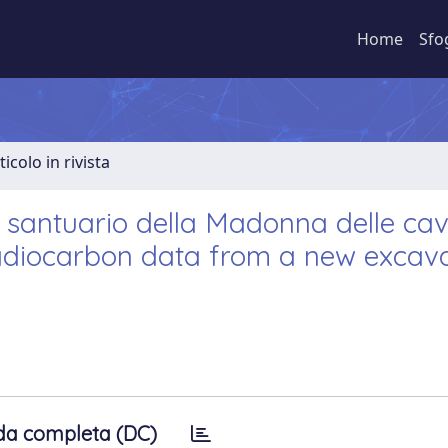
Home
Sfo
ticolo in rivista
 santuario della Madonna delle ca
 radiocarbon data from a new excav
da completa (DC)