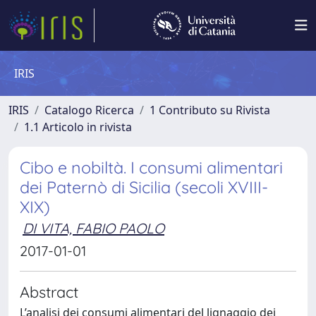
IRIS
IRIS
Catalogo Ricerca
1 Contributo su Rivista
1.1 Articolo in rivista
Cibo e nobiltà. I consumi alimentari
dei Paternò di Sicilia (secoli XVIII-
XIX)
DI VITA, FABIO PAOLO
2017-01-01
Abstract
L’analisi dei consumi alimentari del lignaggio dei