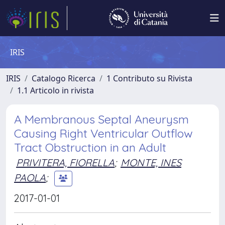
IRIS
IRIS
Catalogo Ricerca
1 Contributo su Rivista
1.1 Articolo in rivista
A Membranous Septal Aneurysm
Causing Right Ventricular Outflow
Tract Obstruction in an Adult
PRIVITERA, FIORELLA
;
MONTE, INES
PAOLA
;
2017-01-01