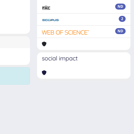
ND
2
ND
social impact