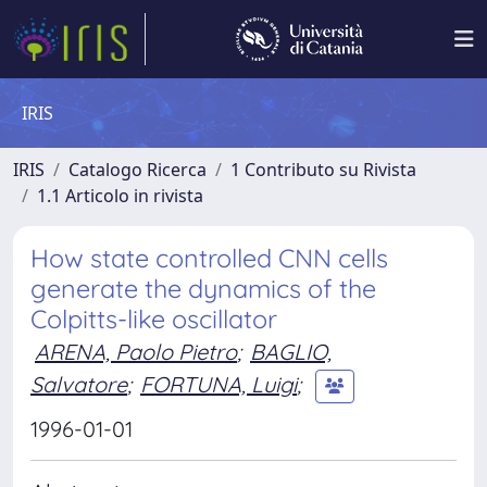
IRIS
IRIS
Catalogo Ricerca
1 Contributo su Rivista
1.1 Articolo in rivista
How state controlled CNN cells
generate the dynamics of the
Colpitts-like oscillator
ARENA, Paolo Pietro
;
BAGLIO,
Salvatore
;
FORTUNA, Luigi
;
1996-01-01