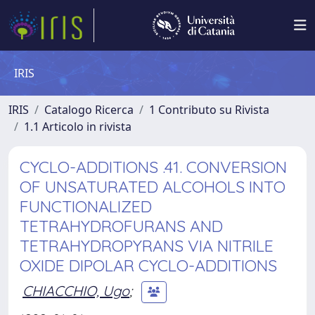
IRIS
IRIS
Catalogo Ricerca
1 Contributo su Rivista
1.1 Articolo in rivista
CYCLO-ADDITIONS .41. CONVERSION
OF UNSATURATED ALCOHOLS INTO
FUNCTIONALIZED
TETRAHYDROFURANS AND
TETRAHYDROPYRANS VIA NITRILE
OXIDE DIPOLAR CYCLO-ADDITIONS
CHIACCHIO, Ugo
;