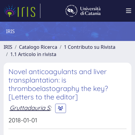
IRIS
IRIS
Catalogo Ricerca
1 Contributo su Rivista
1.1 Articolo in rivista
Novel anticoagulants and liver
transplantation: is
thromboelastography the key?
[Letters to the editor]
Gruttadauria S
;
2018-01-01