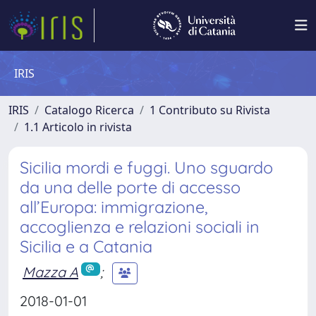
IRIS
IRIS
Catalogo Ricerca
1 Contributo su Rivista
1.1 Articolo in rivista
Sicilia mordi e fuggi. Uno sguardo
da una delle porte di accesso
all’Europa: immigrazione,
accoglienza e relazioni sociali in
Sicilia e a Catania
Mazza A
;
2018-01-01