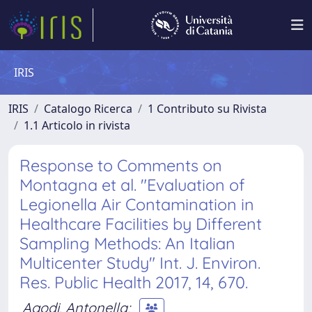
IRIS
IRIS
Catalogo Ricerca
1 Contributo su Rivista
1.1 Articolo in rivista
Response to Comments on
Montagna et al. "Evaluation of
Legionella Air Contamination in
Healthcare Facilities by Different
Sampling Methods: An Italian
Multicenter Study" Int. J. Environ.
Res. Public Health 2017, 14, 670.
Agodi, Antonella
;