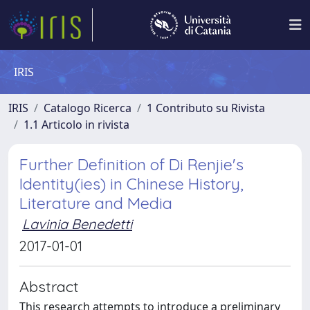
IRIS
IRIS
Catalogo Ricerca
1 Contributo su Rivista
1.1 Articolo in rivista
Further Definition of Di Renjie's
Identity(ies) in Chinese History,
Literature and Media
Lavinia Benedetti
2017-01-01
Abstract
This research attempts to introduce a preliminary