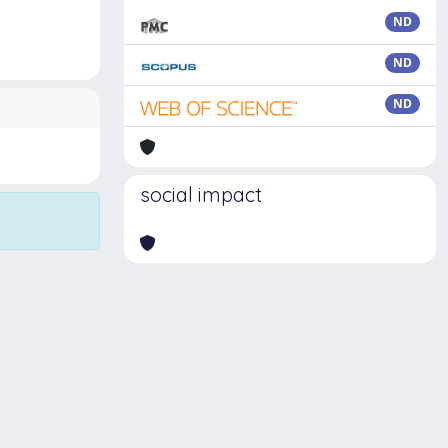
ND
ND
ND
social impact