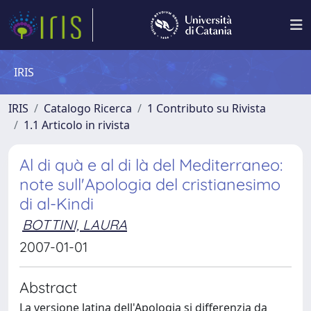
IRIS
IRIS
Catalogo Ricerca
1 Contributo su Rivista
1.1 Articolo in rivista
Al di quà e al di là del Mediterraneo:
note sull'Apologia del cristianesimo
di al-Kindi
BOTTINI, LAURA
2007-01-01
Abstract
La versione latina dell'Apologia si differenzia da