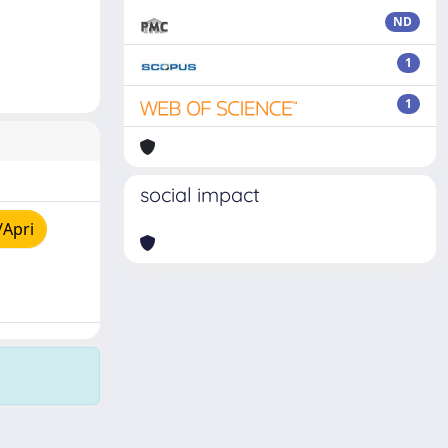
ND
1
1
social impact
/Apri