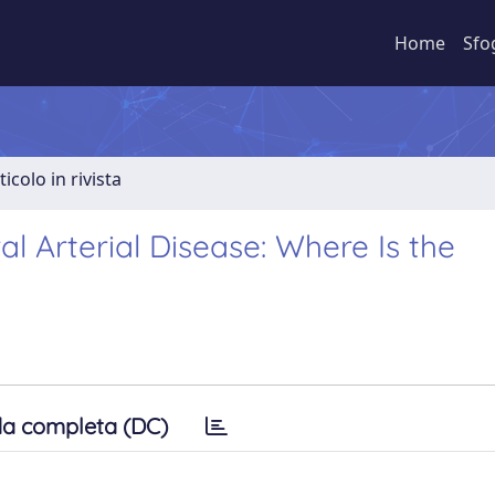
Home
Sfo
ticolo in rivista
l Arterial Disease: Where Is the
a completa (DC)