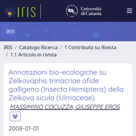
IRIS
IRIS
Catalogo Ricerca
1 Contributo su Rivista
1.1 Articolo in rivista
Annotazioni bio-ecologiche su
Zelkovaphis trinacriae afide
galligeno (Insecta Hemiptera) della
Zelkova sicula (Ulmaceae)
MASSIMINO COCUZZA, GIUSEPPE EROS
2008-01-01