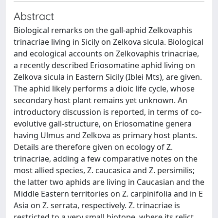
Abstract
Biological remarks on the gall-aphid Zelkovaphis
trinacriae living in Sicily on Zelkova sicula. Biological
and ecological accounts on Zelkovaphis trinacriae,
a recently described Eriosomatine aphid living on
Zelkova sicula in Eastern Sicily (Iblei Mts), are given.
The aphid likely performs a dioic life cycle, whose
secondary host plant remains yet unknown. An
introductory discussion is reported, in terms of co-
evolutive gall-structure, on Eriosomatine genera
having Ulmus and Zelkova as primary host plants.
Details are therefore given on ecology of Z.
trinacriae, adding a few comparative notes on the
most allied species, Z. caucasica and Z. persimilis;
the latter two aphids are living in Caucasian and the
Middle Eastern territories on Z. carpinifolia and in E
Asia on Z. serrata, respectively. Z. trinacriae is
restricted to a very small biotope, where its relict