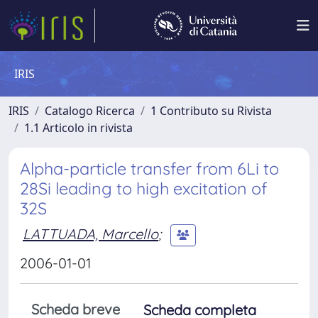
IRIS
IRIS
Catalogo Ricerca
1 Contributo su Rivista
1.1 Articolo in rivista
Alpha-particle transfer from 6Li to
28Si leading to high excitation of
32S
LATTUADA, Marcello
;
2006-01-01
Scheda breve
Scheda completa