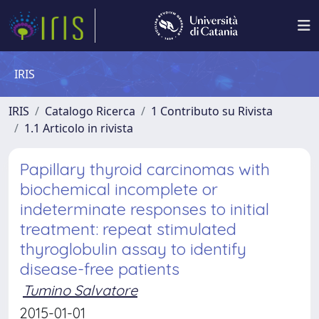
IRIS
IRIS
Catalogo Ricerca
1 Contributo su Rivista
1.1 Articolo in rivista
Papillary thyroid carcinomas with
biochemical incomplete or
indeterminate responses to initial
treatment: repeat stimulated
thyroglobulin assay to identify
disease-free patients
Tumino Salvatore
2015-01-01