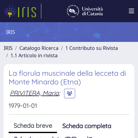
IRIS
IRIS
Catalogo Ricerca
1 Contributo su Rivista
1.1 Articolo in rivista
La florula muscinale della lecceta di
Monte Minardo (Etna)
PRIVITERA, Maria
;
1979-01-01
Scheda breve
Scheda completa