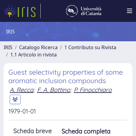
IRIS
IRIS
Catalogo Ricerca
1 Contributo su Rivista
1.1 Articolo in rivista
Guest selectivity properties of some
aromatic inclusion compounds
A. Recca
;
F. A. Bottino
;
P. Finocchiaro
1979-01-01
Scheda breve
Scheda completa