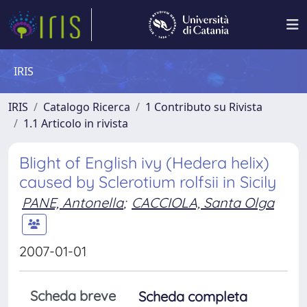
IRIS
IRIS
Catalogo Ricerca
1 Contributo su Rivista
1.1 Articolo in rivista
Blight of English ivy (Hedera helix)
caused by Sclerotium rolfsii in Sicily
PANE, Antonella
;
CACCIOLA, Santa Olga
2007-01-01
Scheda breve
Scheda completa