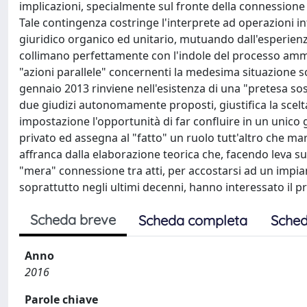
implicazioni, specialmente sul fronte della connessione 
Tale contingenza costringe l'interprete ad operazioni i
giuridico organico ed unitario, mutuando dall'esperienz
collimano perfettamente con l'indole del processo ammin
"azioni parallele" concernenti la medesima situazione sos
gennaio 2013 rinviene nell'esistenza di una "pretesa sos
due giudizi autonomamente proposti, giustifica la scel
impostazione l'opportunità di far confluire in un unico gi
privato ed assegna al "fatto" un ruolo tutt'altro che marg
affranca dalla elaborazione teorica che, facendo leva s
"mera" connessione tra atti, per accostarsi ad un impi
soprattutto negli ultimi decenni, hanno interessato il 
Scheda breve
Scheda completa
Sched
Anno
2016
Parole chiave