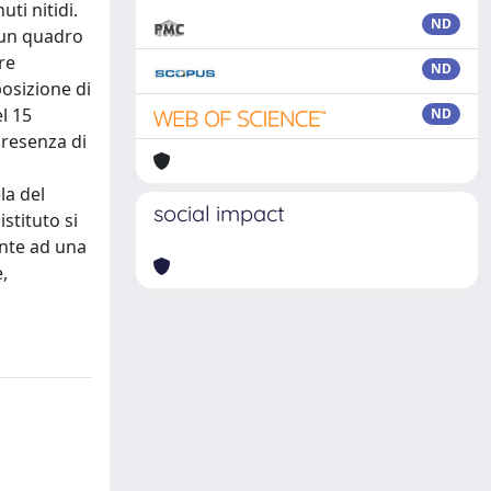
ti nitidi.
ND
 un quadro
re
ND
osizione di
l 15
ND
presenza di
la del
social impact
stituto si
ente ad una
,