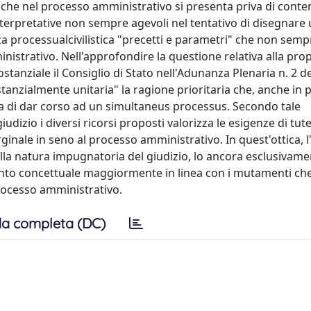
che nel processo amministrativo si presenta priva di contenu
nterpretative non sempre agevoli nel tentativo di disegnare
a processualcivilistica "precetti e parametri" che non semp
istrativo. Nell'approfondire la questione relativa alla prop
tanziale il Consiglio di Stato nell'Adunanza Plenaria n. 2 de
tanzialmente unitaria" la ragione prioritaria che, anche in 
ta di dar corso ad un simultaneus processus. Secondo tale
udizio i diversi ricorsi proposti valorizza le esigenze di tute
inale in seno al processo amministrativo. In quest'ottica, l'i
ulla natura impugnatoria del giudizio, lo ancora esclusivam
anto concettuale maggiormente in linea con i mutamenti che
processo amministrativo.
a completa (DC)