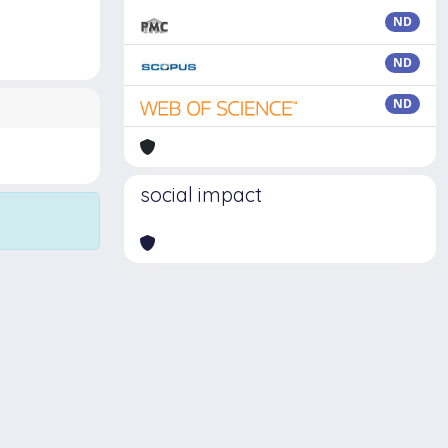
ND
ND
ND
social impact